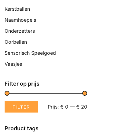
Kerstballen
Naamhoepels
Onderzetters
Oorbellen
Sensorisch Speelgoed
Vaasjes
Filter op prijs
Min.
Max.
Prijs:
€ 0
—
€ 20
FILTER
prijs
prijs
Product tags