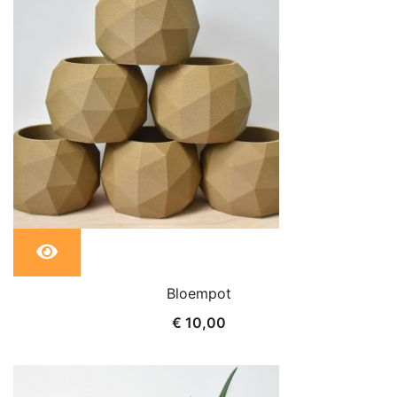
Dit
Bloempot
product
€
10,00
heeft
meerdere
variaties.