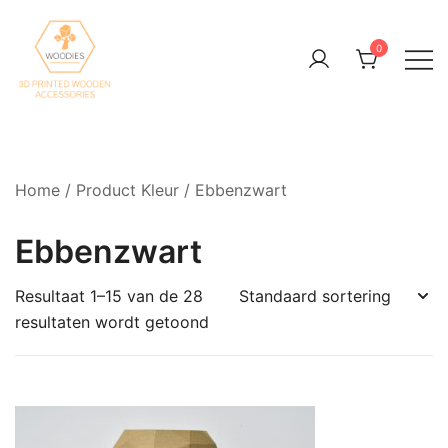
Skip
to
0
content
3D Printed Wooden Accessories
Woodies3D
Home
/ Product Kleur / Ebbenzwart
Ebbenzwart
Resultaat 1–15 van de 28
resultaten wordt getoond