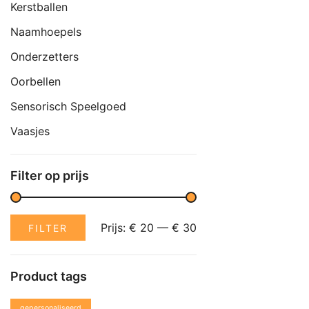
Kerstballen
Naamhoepels
Onderzetters
Oorbellen
Sensorisch Speelgoed
Vaasjes
Filter op prijs
Min.
Max.
Prijs:
€ 20
—
€ 30
FILTER
prijs
prijs
Product tags
gepersonaliseerd