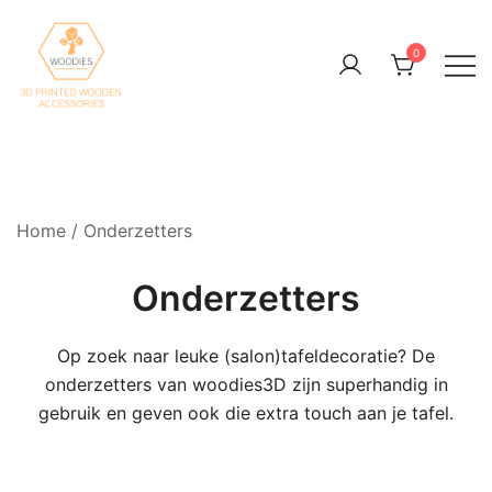
Skip
to
0
content
3D Printed Wooden Accessories
Woodies3D
Home
/ Onderzetters
Onderzetters
Op zoek naar leuke (salon)tafeldecoratie? De
onderzetters van woodies3D zijn superhandig in
gebruik en geven ook die extra touch aan je tafel.