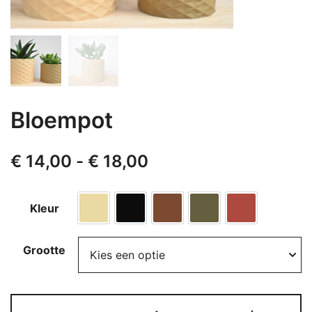
Bloempot
Prijsklasse:
€
14,00
-
€
18,00
€ 14,00
Kleur
tot
Eikenbruin
Ebbenzwart
Mahoniebruin
Olijfgroen
Karmijnrood
€ 18,00
Grootte
Bloempot