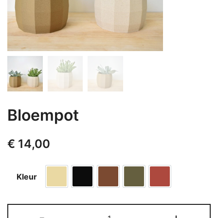
Bloempot
€
14,00
Kleur
Eikenbruin
Ebbenzwart
Mahoniebruin
Olijfgroen
Karmijnrood
Bloempot
-
+