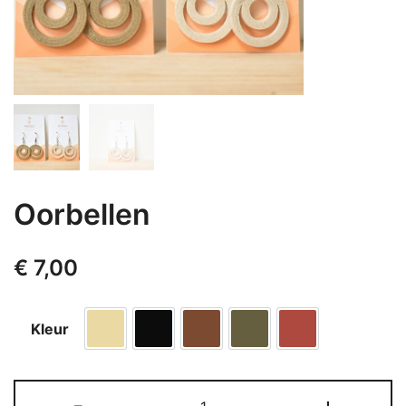
Oorbellen
€
7,00
Kleur
Eikenbruin
Ebbenzwart
Mahoniebruin
Olijfgroen
Karmijnrood
Oorbellen
-
+