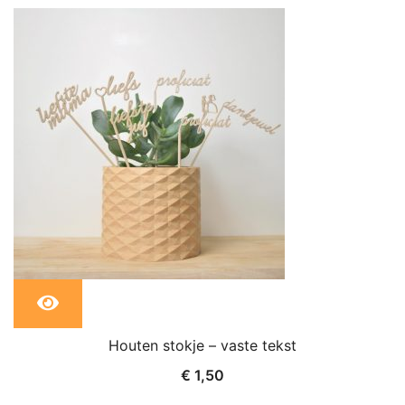
Dit
Houten stokje – vaste tekst
product
€
1,50
heeft