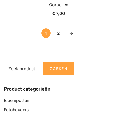
Dit
Oorbellen
product
€
7,00
heeft
meerdere
variaties.
1
2
→
Deze
optie
kan
gekozen
worden
Zoeken
ZOEKEN
op
naar:
de
productpagina
Product categorieën
Bloempotten
Fotohouders