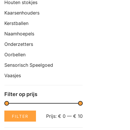
Houten stokjes
Kaarsenhouders
Kerstballen
Naamhoepels
Onderzetters
Oorbellen
Sensorisch Speelgoed
Vaasjes
Filter op prijs
Min.
Max.
Prijs:
€ 0
—
€ 10
FILTER
prijs
prijs