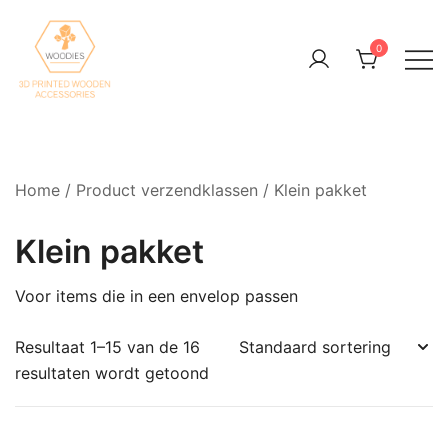
Skip
to
0
content
3D Printed Wooden Accessories
Woodies3D
Home
/ Product verzendklassen / Klein pakket
Klein pakket
Voor items die in een envelop passen
Resultaat 1–15 van de 16
resultaten wordt getoond